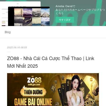
Ameba Owndで
あなただけのホームページやブログをつ
くろう
今すぐ試す
Blog
2025.09.16 08:05
ZO88 - Nhà Cái Cá Cược Thể Thao | Link
Mới Nhất 2025